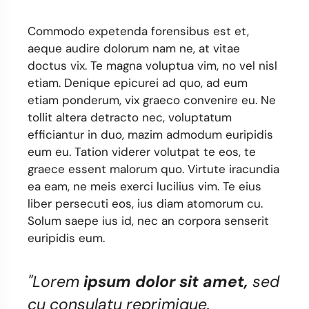
Commodo expetenda forensibus est et,
aeque audire dolorum nam ne, at vitae
doctus vix. Te magna voluptua vim, no vel nisl
etiam. Denique epicurei ad quo, ad eum
etiam ponderum, vix graeco convenire eu. Ne
tollit altera detracto nec, voluptatum
efficiantur in duo, mazim admodum euripidis
eum eu. Tation viderer volutpat te eos, te
graece essent malorum quo. Virtute iracundia
ea eam, ne meis exerci lucilius vim. Te eius
liber persecuti eos, ius diam atomorum cu.
Solum saepe ius id, nec an corpora senserit
euripidis eum.
"Lorem
ipsum dolor sit amet,
sed
cu consulatu reprimique.