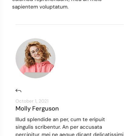
sapientem voluptatum.
October 1, 2021
Molly Ferguson
Illud splendide an per, cum te eripuit
singulis scribentur. An per accusata
percipitur, mei ne aeque dicant delicatissimi