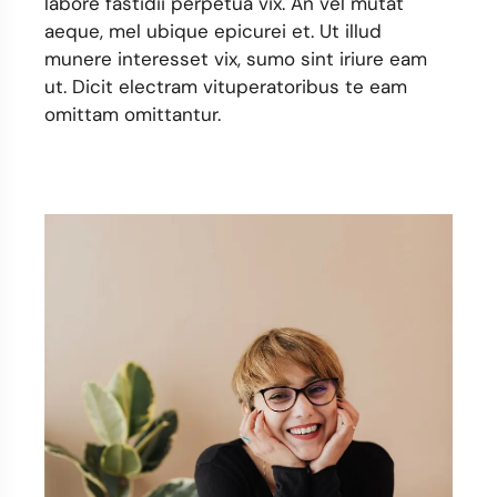
labore fastidii perpetua vix. An vel mutat
aeque, mel ubique epicurei et. Ut illud
munere interesset vix, sumo sint iriure eam
ut. Dicit electram vituperatoribus te eam
omittam omittantur.