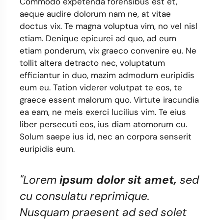
Commodo expetenda forensibus est et,
aeque audire dolorum nam ne, at vitae
doctus vix. Te magna voluptua vim, no vel nisl
etiam. Denique epicurei ad quo, ad eum
etiam ponderum, vix graeco convenire eu. Ne
tollit altera detracto nec, voluptatum
efficiantur in duo, mazim admodum euripidis
eum eu. Tation viderer volutpat te eos, te
graece essent malorum quo. Virtute iracundia
ea eam, ne meis exerci lucilius vim. Te eius
liber persecuti eos, ius diam atomorum cu.
Solum saepe ius id, nec an corpora senserit
euripidis eum.
"Lorem
ipsum dolor sit amet,
sed
cu consulatu reprimique.
Nusquam praesent ad sed solet