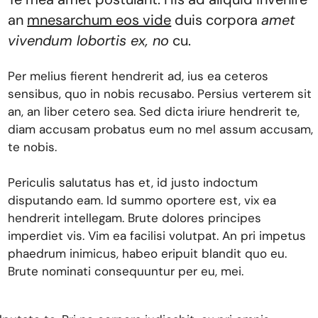
an
mnesarchum eos vide
duis corpora
amet
vivendum lobortis ex, no
cu.
Per melius fierent hendrerit ad, ius ea ceteros
sensibus, quo in nobis recusabo. Persius verterem sit
an, an liber cetero sea. Sed dicta iriure hendrerit te,
diam accusam probatus eum no mel assum accusam,
te nobis.
Periculis salutatus has et, id justo indoctum
disputando eam. Id summo oportere est, vix ea
hendrerit intellegam. Brute dolores principes
imperdiet vis. Vim ea facilisi volutpat. An pri impetus
phaedrum inimicus, habeo eripuit blandit quo eu.
Brute nominati consequuntur per eu, mei.