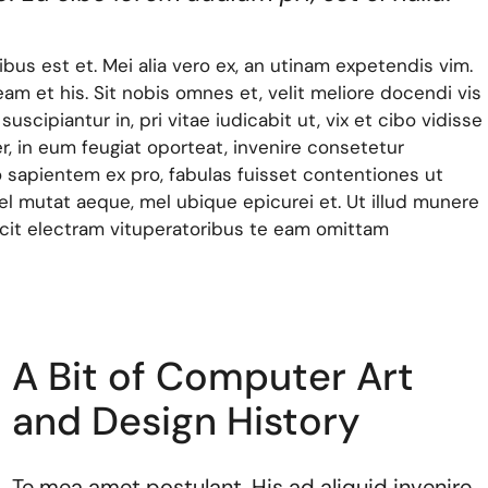
ivibus est et. Mei alia vero ex, an utinam expetendis vim.
eam et his. Sit nobis omnes et, velit meliore docendi vis
uscipiantur in, pri vitae iudicabit ut, vix et cibo vidisse
 in eum feugiat oporteat, invenire consetetur
 sapientem ex pro, fabulas fuisset contentiones ut
vel mutat aeque, mel ubique epicurei et. Ut illud munere
Dicit electram vituperatoribus te eam omittam
A Bit of Computer Art
and Design History
Te mea amet postulant. His ad aliquid invenire