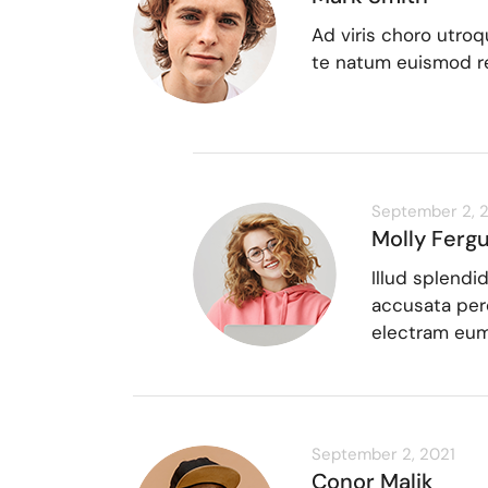
Ad viris choro utroq
te natum euismod r
September 2, 
Molly Ferg
Illud splendi
accusata perc
electram eum
September 2, 2021
Conor Malik