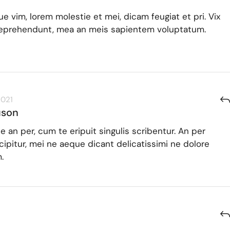
ue vim, lorem molestie et mei, dicam feugiat et pri. Vix
eprehendunt, mea an meis sapientem voluptatum.
2021
uson
de an per, cum te eripuit singulis scribentur. An per
ipitur, mei ne aeque dicant delicatissimi ne dolore
.