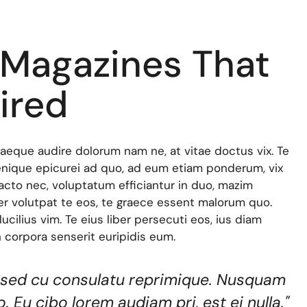
 Magazines That
ired
eque audire dolorum nam ne, at vitae doctus vix. Te
Denique epicurei ad quo, ad eum etiam ponderum, vix
racto nec, voluptatum efficiantur in duo, mazim
r volutpat te eos, te graece essent malorum quo.
ucilius vim. Te eius liber persecuti eos, ius diam
 corpora senserit euripidis eum.
sed cu consulatu reprimique. Nusquam
. Eu cibo lorem audiam pri, est ei nulla."