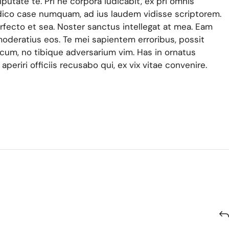
lputate te. Pri ne corpora iudicabit, ex pri omnis
n dico case numquam, ad ius laudem vidisse scriptorem.
rfecto et sea. Noster sanctus intellegat at mea. Eam
moderatius eos. Te mei sapientem erroribus, possit
 cum, no tibique adversarium vim. Has in ornatus
periri officiis recusabo qui, ex vix vitae convenire.