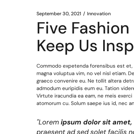
September 30, 2021
Innovation
Five Fashion
Keep Us Insp
Commodo expetenda forensibus est et, a
magna voluptua vim, no vel nisl etiam. 
graeco convenire eu. Ne tollit altera det
admodum euripidis eum eu. Tation videre
Virtute iracundia ea eam, ne meis exerci l
atomorum cu. Solum saepe ius id, nec an
"Lorem
ipsum dolor sit amet,
praesent ad sed solet facilis no