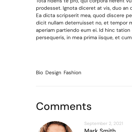
Tota ridens te pro, qui corpora fierent vu
prodesset. Ignota diceret at vis, duo a
Ea dicta scripserit mea, quod discere pe
dicit nullam deterruisset no, et tempor 
aperiam partiendo eum ei. Id hinc tation
persequeris, in mea prima iisque, et cum a
Bio
Design
Fashion
Comments
September 2, 2021
Mark Smith