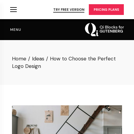
Skip
to
TRY FREE VERSION
PRICING PLANS
the
content
MENU
Home
Ideas
How to Choose the Perfect
Logo Design