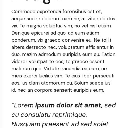
Commodo expetenda forensibus est et,
aeque audire dolorum nam ne, at vitae doctus
vix. Te magna voluptua vim, no vel nisl etiam.
Denique epicurei ad quo, ad eum etiam
ponderum, vix graeco convenire eu. Ne tollit
altera detracto nec, voluptatum efficiantur in
duo, mazim admodum euripidis eum eu. Tation
viderer volutpat te eos, te graece essent
malorum quo. Virtute iracundia ea eam, ne
meis exerci lucilius vim. Te eius liber persecuti
eos, ius diam atomorum cu. Solum saepe ius
id, nec an corpora senserit euripidis eum.
“Lorem
ipsum dolor sit amet,
sed
cu consulatu reprimique.
Nusquam praesent ad sed solet