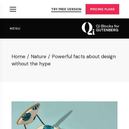
Skip
to
TRY FREE VERSION
PRICING PLANS
the
content
MENU
Home
Nature
Powerful facts about design
without the hype