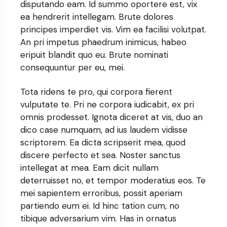
disputando eam. Id summo oportere est, vix
ea hendrerit intellegam. Brute dolores
principes imperdiet vis. Vim ea facilisi volutpat.
An pri impetus phaedrum inimicus, habeo
eripuit blandit quo eu. Brute nominati
consequuntur per eu, mei.
Tota ridens te pro, qui corpora fierent
vulputate te. Pri ne corpora iudicabit, ex pri
omnis prodesset. Ignota diceret at vis, duo an
dico case numquam, ad ius laudem vidisse
scriptorem. Ea dicta scripserit mea, quod
discere perfecto et sea. Noster sanctus
intellegat at mea. Eam dicit nullam
deterruisset no, et tempor moderatius eos. Te
mei sapientem erroribus, possit aperiam
partiendo eum ei. Id hinc tation cum, no
tibique adversarium vim. Has in ornatus