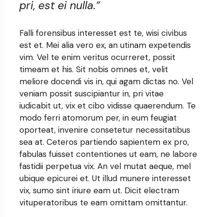
pri, est ei nulla.”
Falli forensibus interesset est te, wisi civibus
est et. Mei alia vero ex, an utinam expetendis
vim. Vel te enim veritus ocurreret, possit
timeam et his. Sit nobis omnes et, velit
meliore docendi vis in, qui agam dictas no. Vel
veniam possit suscipiantur in, pri vitae
iudicabit ut, vix et cibo vidisse quaerendum. Te
modo ferri atomorum per, in eum feugiat
oporteat, invenire consetetur necessitatibus
sea at. Ceteros partiendo sapientem ex pro,
fabulas fuisset contentiones ut eam, ne labore
fastidii perpetua vix. An vel mutat aeque, mel
ubique epicurei et. Ut illud munere interesset
vix, sumo sint iriure eam ut. Dicit electram
vituperatoribus te eam omittam omittantur.