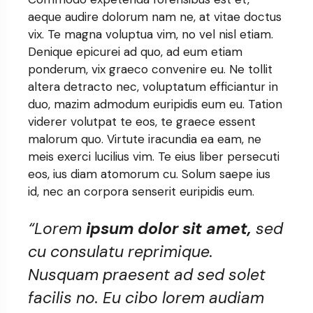
aeque audire dolorum nam ne, at vitae doctus
vix. Te magna voluptua vim, no vel nisl etiam.
Denique epicurei ad quo, ad eum etiam
ponderum, vix graeco convenire eu. Ne tollit
altera detracto nec, voluptatum efficiantur in
duo, mazim admodum euripidis eum eu. Tation
viderer volutpat te eos, te graece essent
malorum quo. Virtute iracundia ea eam, ne
meis exerci lucilius vim. Te eius liber persecuti
eos, ius diam atomorum cu. Solum saepe ius
id, nec an corpora senserit euripidis eum.
“Lorem
ipsum dolor sit amet,
sed
cu consulatu reprimique.
Nusquam praesent ad sed solet
facilis no. Eu cibo lorem audiam