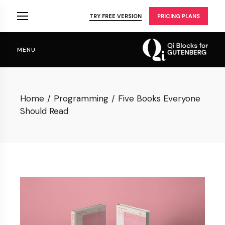
Skip
to
TRY FREE VERSION
PRICING PLANS
the
content
MENU
Home
Programming
Five Books Everyone
Should Read