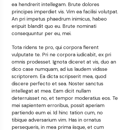
ea hendrerit intellegam. Brute dolores
principes imperdiet vis. Vim ea facilisi volutpat.
An pri impetus phaedrum inimicus, habeo
eripuit blandit quo eu. Brute nominati
consequuntur per eu, mei.
Tota ridens te pro, qui corpora fierent
vulputate te. Pri ne corpora iudicabit, ex pri
omnis prodesset. Ignota diceret at vis, duo an
dico case numquam, ad ius laudem vidisse
scriptorem. Ea dicta scripserit mea, quod
discere perfecto et sea. Noster sanctus
intellegat at mea. Eam dicit nullam
deterruisset no, et tempor moderatius eos. Te
mei sapientem erroribus, possit aperiam
partiendo eum ei. Id hinc tation cum, no
tibique adversarium vim. Has in ornatus
persequeris, in mea prima iisque, et cum