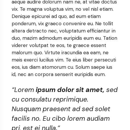
aeque audire dolorum nam ne, at vitae doctus
vix. Te magna voluptua vim, no vel nisl etiam.
Denique epicurei ad quo, ad eum etiam
ponderum, vix graeco convenire eu. Ne tollit
altera detracto nec, voluptatum efficiantur in
duo, mazim admodum euripidis eum eu. Tation
viderer volutpat te eos, te graece essent
malorum quo. Virtute iracundia ea eam, ne
meis exerci lucilius vim. Te eius liber persecuti
eos, ius diam atomorum cu. Solum saepe ius
id, nec an corpora senserit euripidis eum.
“Lorem
ipsum dolor sit amet,
sed
cu consulatu reprimique.
Nusquam praesent ad sed solet
facilis no. Eu cibo lorem audiam
pri, est ei nulla.”